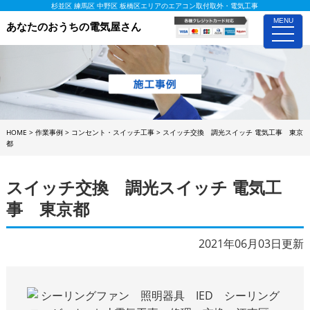
杉並区 練馬区 中野区 板橋区エリアのエアコン取付取外・電気工事
MENU
あなたのおうちの電気屋さん
toggle
naviga
HOME
>
作業事例
>
コンセント・スイッチ工事
>
スイッチ交換 調光スイッチ 電気工事 東京
都
スイッチ交換 調光スイッチ 電気工
事 東京都
2021年06月03日更新