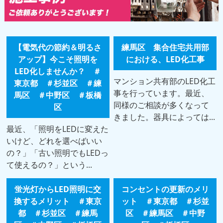
【電気代の節約＆明るさ
練馬区 集合住宅共用部
アップ】今こそ照明を
における、LED化工事
LED化しませんか？ ＃
マンション共有部のLED化工
東京都 ＃杉並区 ＃練
事を行っています。最近、
馬区 ＃中野区 ＃板橋
同様のご相談が多くなって
区
きました。器具によっては...
最近、「照明をLEDに変えた
いけど、どれを選べばいい
の？」「古い照明でもLEDっ
て使えるの？」という...
蛍光灯からLED照明に交
コンセントの更新のメリ
換するメリット ＃東京
ット ＃東京都 ＃杉並
都 ＃杉並区 ＃練馬
区 ＃練馬区 ＃中野