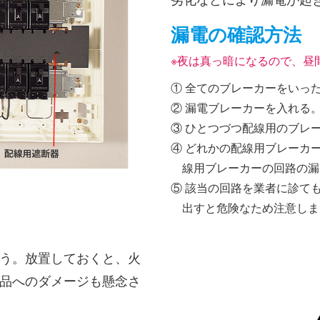
漏電の確認方法
※夜は真っ暗になるので、昼
① 全てのブレーカーをいっ
② 漏電ブレーカーを入れる
③ ひとつづつ配線用のブレ
④ どれかの配線用ブレーカ
線用ブレーカーの回路の漏
⑤ 該当の回路を業者に診て
出すと危険なため注意しま
う。放置しておくと、火
品へのダメージも懸念さ