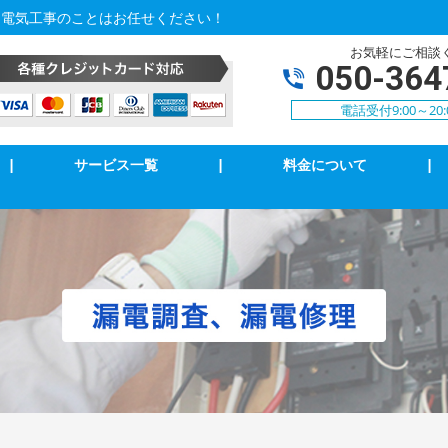
・電気工事のことはお任せください！
お気軽にご相談
050-364
電話受付9:00～20:
|
サービス一覧
|
料金について
|
アコンクリーニング
エアコン修理・取付
明の修理・取付
コンセント修理・取付
相３線式切替工事
換気扇等修理・取付
犯カメラ
家庭用EV充電工事