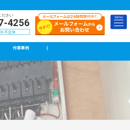
ください
MENU
7-4256
toggle
naviga
00 不定休
作業事例
|
TVアンテナ修理・取付
スイッチ修理・取付
漏電調査・修理
4k・8k受信工事