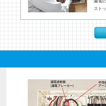
漏電
スト