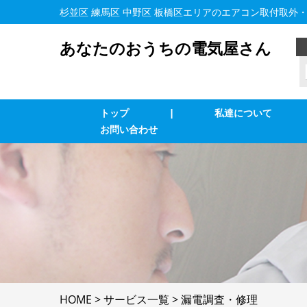
杉並区 練馬区 中野区 板橋区エリアのエアコン取付取外
あなたのおうちの電気屋さん
トップ
|
私達について
お問い合わせ
業務用エアコン交換・取付・修理
エ
インターホン修理・取付
照
ブレーカー修理・取付
単
LAN、電気配線工事
防
HOME
>
サービス一覧
>
漏電調査・修理