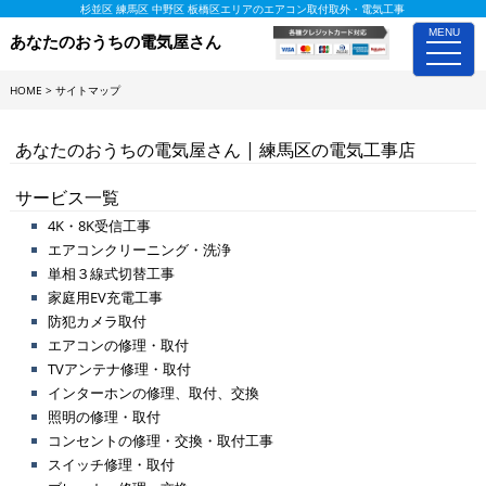
杉並区 練馬区 中野区 板橋区エリアのエアコン取付取外・電気工事
MENU
あなたのおうちの電気屋さん
toggle
naviga
HOME
>
サイトマップ
あなたのおうちの電気屋さん | 練馬区の電気工事店
サービス一覧
4K・8K受信工事
エアコンクリーニング・洗浄
単相３線式切替工事
家庭用EV充電工事
防犯カメラ取付
エアコンの修理・取付
TVアンテナ修理・取付
インターホンの修理、取付、交換
照明の修理・取付
コンセントの修理・交換・取付工事
スイッチ修理・取付