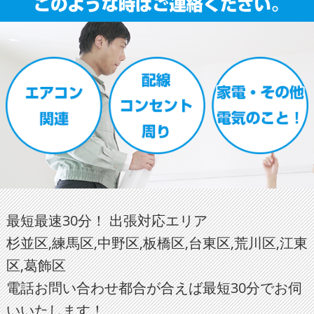
最短最速30分！ 出張対応エリア
杉並区,練馬区,中野区,板橋区,台東区,荒川区,江東
区,葛飾区
電話お問い合わせ都合が合えば最短30分でお伺
いいたします！