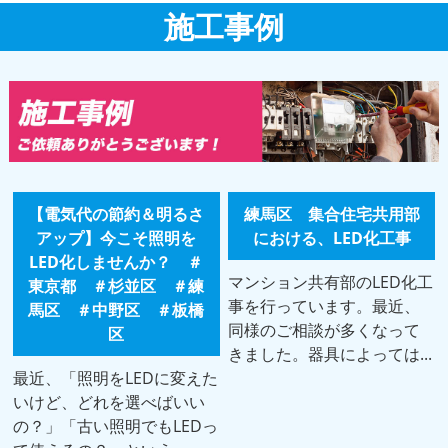
施工事例
【電気代の節約＆明るさ
練馬区 集合住宅共用部
アップ】今こそ照明を
における、LED化工事
LED化しませんか？ ＃
マンション共有部のLED化工
東京都 ＃杉並区 ＃練
事を行っています。最近、
馬区 ＃中野区 ＃板橋
同様のご相談が多くなって
区
きました。器具によっては...
最近、「照明をLEDに変えた
いけど、どれを選べばいい
の？」「古い照明でもLEDっ